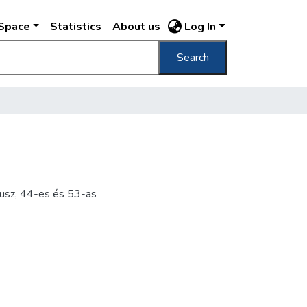
DSpace
Statistics
About us
Log In
Search
 busz, 44-es és 53-as