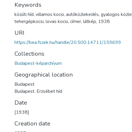
Keywords
közúti híd
,
villamos kocsi
,
autóközlekedés
,
gyalogos közl
tehergépkocsi
,
lovas kocsi
,
címer
,
látkép
,
1938
URI
https://bea.fszek.hu/handle/20.500.14711/159699
Collections
Budapest-képarchívum
Geographical location
Budapest
Budapest. Erzsébet híd
Date
[1938]
Creation date