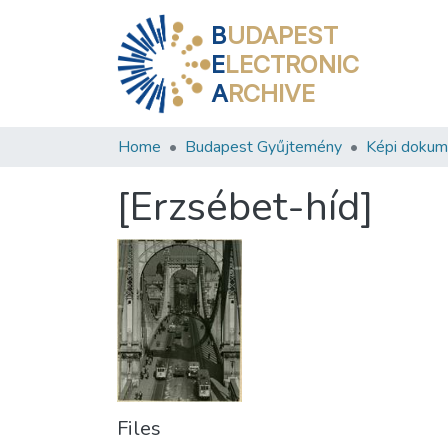
B
UDAPEST
E
LECTRONIC
A
RCHIVE
Home
Budapest Gyűjtemény
Képi doku
[Erzsébet-híd]
Files