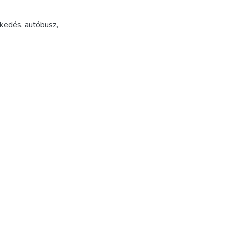
ekedés
,
autóbusz
,