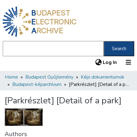
B
UDAPEST
E
LECTRONIC
A
RCHIVE
Search
(current
Log In
Home
Budapest Gyűjtemény
Képi dokumentumok
Communities & Collections
Budapest-képarchívum
[Parkrészlet] [Detail of a park]
All of DSpace
[Parkrészlet] [Detail of a park]
Statistics
About us
Authors