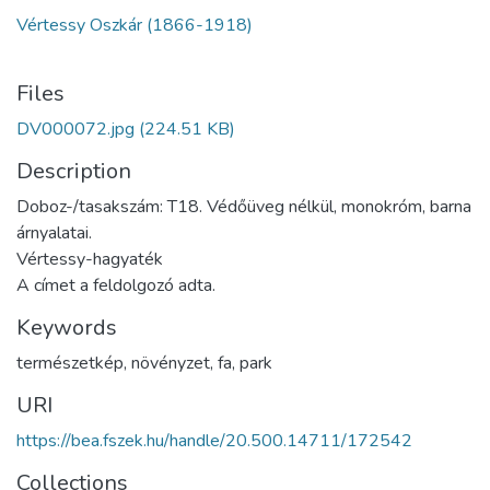
Vértessy Oszkár (1866-1918)
Files
DV000072.jpg
(224.51 KB)
Description
Doboz-/tasakszám: T18. Védőüveg nélkül, monokróm, barna
árnyalatai.
Vértessy-hagyaték
A címet a feldolgozó adta.
Keywords
természetkép
,
növényzet
,
fa
,
park
URI
https://bea.fszek.hu/handle/20.500.14711/172542
Collections