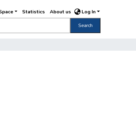
DSpace
Statistics
About us
Log In
Search