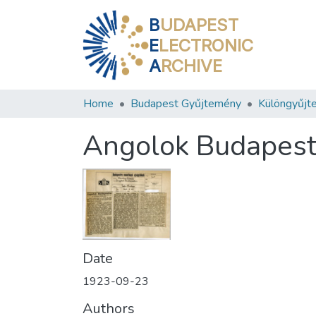
B
UDAPEST
E
LECTRONIC
A
RCHIVE
Home
Budapest Gyűjtemény
Különgyűjt
Angolok Budapes
Date
1923-09-23
Authors