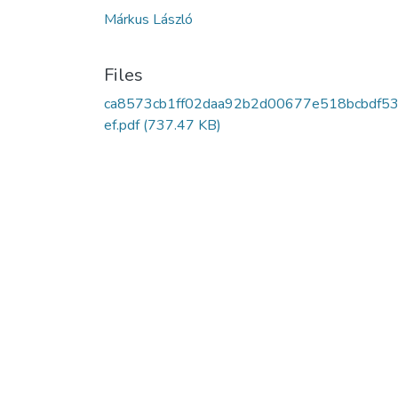
Márkus László
Files
ca8573cb1ff02daa92b2d00677e518bcbdf5
ef.pdf
(737.47 KB)