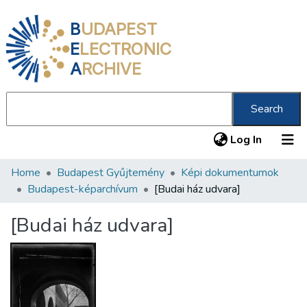
B
UDAPEST
E
LECTRONIC
A
RCHIVE
Search
(current
Log In
Home
Budapest Gyűjtemény
Képi dokumentumok
Communities & Collections
Budapest-képarchívum
[Budai ház udvara]
All of DSpace
[Budai ház udvara]
Statistics
About us