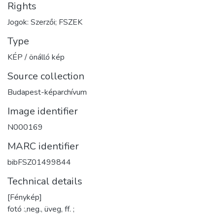
Rights
Jogok: Szerzői; FSZEK
Type
KÉP / önálló kép
Source collection
Budapest-képarchívum
Image identifier
N000169
MARC identifier
bibFSZ01499844
Technical details
[Fénykép]
fotó :,neg., üveg, ff. ;