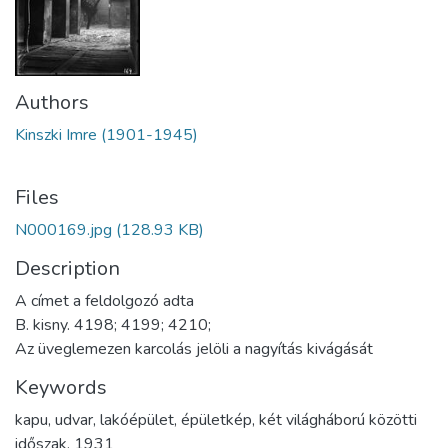
Authors
Kinszki Imre (1901-1945)
Files
N000169.jpg
(128.93 KB)
Description
A címet a feldolgozó adta
B. kisny. 4198; 4199; 4210;
Az üveglemezen karcolás jelöli a nagyítás kivágását
Keywords
kapu
,
udvar
,
lakóépület
,
épületkép
,
két világháború közötti
időszak
,
1931