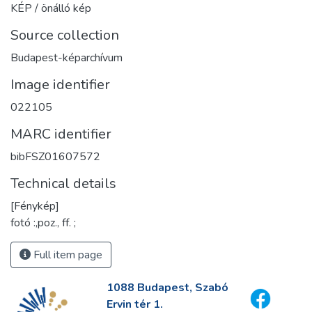
KÉP / önálló kép
Source collection
Budapest-képarchívum
Image identifier
022105
MARC identifier
bibFSZ01607572
Technical details
[Fénykép]
fotó :,poz., ff. ;
Full item page
1088 Budapest, Szabó
Ervin tér 1.