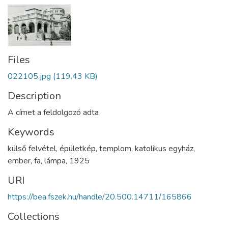
Files
022105.jpg
(119.43 KB)
Description
A címet a feldolgozó adta
Keywords
külső felvétel
,
épületkép
,
templom
,
katolikus egyház
,
ember
,
fa
,
lámpa
,
1925
URI
https://bea.fszek.hu/handle/20.500.14711/165866
Collections