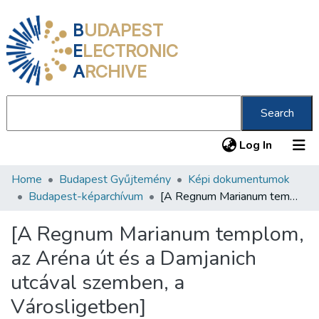
B
UDAPEST
E
LECTRONIC
A
RCHIVE
Search
(current
Log In
Home
Budapest Gyűjtemény
Képi dokumentumok
Communities & Collections
Budapest-képarchívum
[A Regnum Marianum templom, az Aréna út és a Damjanich utcával szemben, a Városligetben]
All of DSpace
[A Regnum Marianum templom,
Statistics
az Aréna út és a Damjanich
About us
utcával szemben, a
Városligetben]