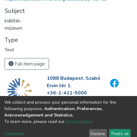
Subject
kiállítás
múzeum
Type
Text
Full item page
1088 Budapest, Szabó
Ervin tér 1.
+36-1-411-5000
info@fszek.hu
We collect and process your personal information for the
https://fszek.hu
following purposes:
Authentication, Preferences,
Acknowledgement and Statistics
.
To learn more, please read our
privacy policy
.
Customize
Decline
That's ok