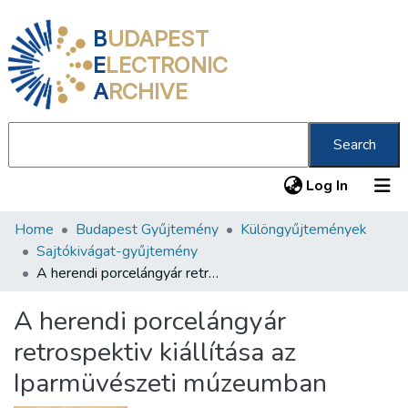
B
UDAPEST
E
LECTRONIC
A
RCHIVE
Search
(current
Log In
Home
Budapest Gyűjtemény
Különgyűjtemények
Communities & Collections
Sajtókivágat-gyűjtemény
All of DSpace
A herendi porcelángyár retrospektiv kiállítása az Iparmüvészeti múzeumban
Statistics
A herendi porcelángyár
About us
retrospektiv kiállítása az
Iparmüvészeti múzeumban