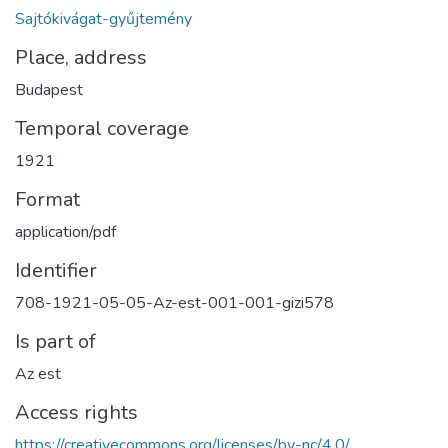
Sajtókivágat-gyűjtemény
Place, address
Budapest
Temporal coverage
1921
Format
application/pdf
Identifier
708-1921-05-05-Az-est-001-001-gizi578
Is part of
Az est
Access rights
https://creativecommons.org/licenses/by-nc/4.0/