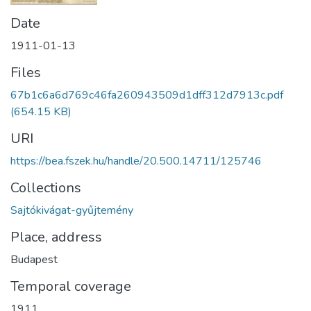
Date
1911-01-13
Files
67b1c6a6d769c46fa260943509d1dff312d7913c.pdf
(654.15 KB)
URI
https://bea.fszek.hu/handle/20.500.14711/125746
Collections
Sajtókivágat-gyűjtemény
Place, address
Budapest
Temporal coverage
1911