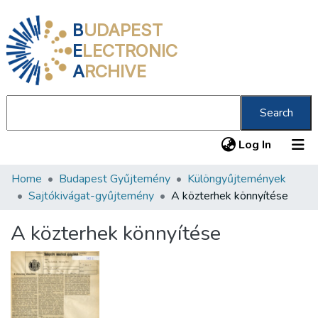
B
UDAPEST
E
LECTRONIC
A
RCHIVE
Search
(current
Log In
Home
Budapest Gyűjtemény
Különgyűjtemények
Communities & Collections
Sajtókivágat-gyűjtemény
A közterhek könnyítése
All of DSpace
A közterhek könnyítése
Statistics
About us