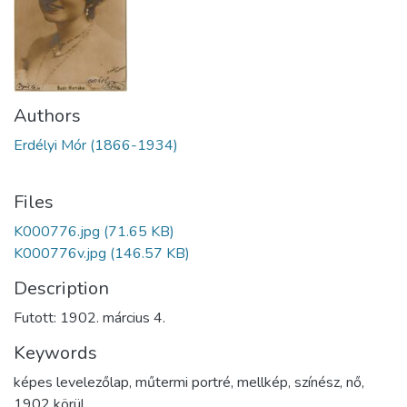
Authors
Erdélyi Mór (1866-1934)
Files
K000776.jpg
(71.65 KB)
K000776v.jpg
(146.57 KB)
Description
Futott: 1902. március 4.
Keywords
képes levelezőlap
,
műtermi portré
,
mellkép
,
színész
,
nő
,
1902 körül