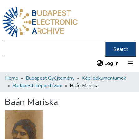
B
UDAPEST
E
LECTRONIC
A
RCHIVE
Search
(current
Log In
Home
Budapest Gyűjtemény
Képi dokumentumok
Communities & Collections
Budapest-képarchívum
Baán Mariska
All of DSpace
Baán Mariska
Statistics
About us