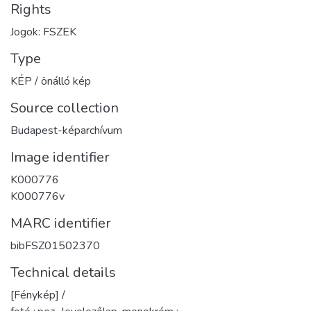
Rights
Jogok: FSZEK
Type
KÉP / önálló kép
Source collection
Budapest-képarchívum
Image identifier
K000776
K000776v
MARC identifier
bibFSZ01502370
Technical details
[Fénykép] /