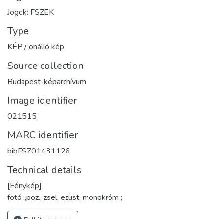
Jogok: FSZEK
Type
KÉP / önálló kép
Source collection
Budapest-képarchívum
Image identifier
021515
MARC identifier
bibFSZ01431126
Technical details
[Fénykép]
fotó :,poz., zsel. ezüst, monokróm ;