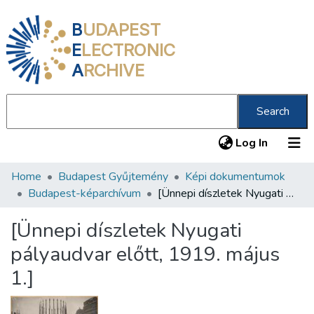
B
UDAPEST
E
LECTRONIC
A
RCHIVE
Search
(current
Log In
Home
Budapest Gyűjtemény
Képi dokumentumok
Communities & Collections
Budapest-képarchívum
[Ünnepi díszletek Nyugati pályaudvar előtt, 1919. május 1.]
All of DSpace
[Ünnepi díszletek Nyugati
Statistics
pályaudvar előtt, 1919. május
About us
1.]