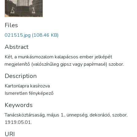
Files
021515.jpg
(108.46 KB)
Abstract
Két, a munkásmozalom kalapácsos ember jelképét
megjelenítő (valószínűleg gipsz vagy papírmasé) szobor.
Description
Kartonlapra kasírozva
Ismeretlen fényképező
Keywords
Tanácsköztársaság
,
május 1.
,
ünnepség
,
dekoráció
,
szobor
,
1919.05.01.
URI