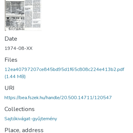
Date
1974-08-XX
Files
12ea40797207ce845bd95d1f65c808c224e413b2.pdf
(1.44 MB)
URI
https://bea.fszek.hu/handle/20.500.14711/120547
Collections
Sajtókivágat-gyűjtemény
Place, address