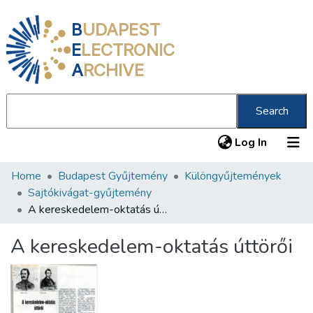
B
UDAPEST
E
LECTRONIC
A
RCHIVE
Search
(current
Log In
Home
Budapest Gyűjtemény
Különgyűjtemények
Communities & Collections
Sajtókivágat-gyűjtemény
All of DSpace
A kereskedelem-oktatás úttörői
Statistics
A kereskedelem-oktatás úttörői
About us