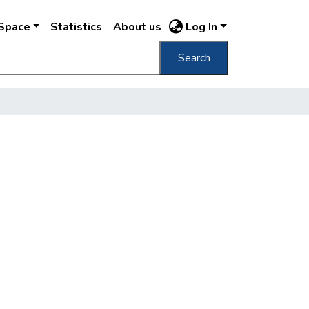
DSpace
Statistics
About us
Log In
Search