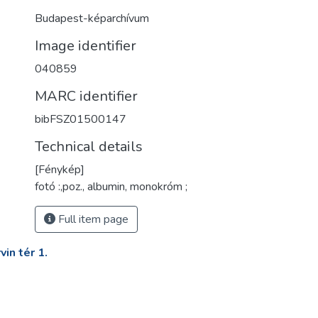
Budapest-képarchívum
Image identifier
040859
MARC identifier
bibFSZ01500147
Technical details
[Fénykép]
fotó :,poz., albumin, monokróm ;
Full item page
in tér 1.