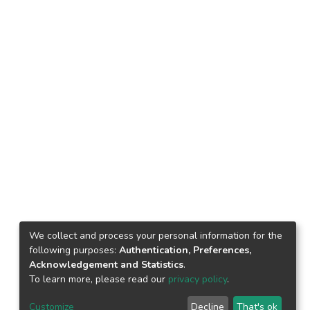
We collect and process your personal information for the
following purposes:
Authentication, Preferences,
Acknowledgement and Statistics
.
To learn more, please read our
privacy policy
.
Customize
Decline
That's ok