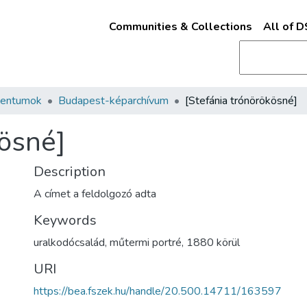
Communities & Collections
All of 
mentumok
Budapest-képarchívum
[Stefánia trónörökösné]
kösné]
Description
A címet a feldolgozó adta
Keywords
uralkodócsalád
,
műtermi portré
,
1880 körül
URI
https://bea.fszek.hu/handle/20.500.14711/163597