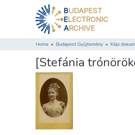
B
UDAPEST
E
LECTRONIC
A
RCHIVE
Home
Budapest Gyűjtemény
Képi doku
[Stefánia trónörö