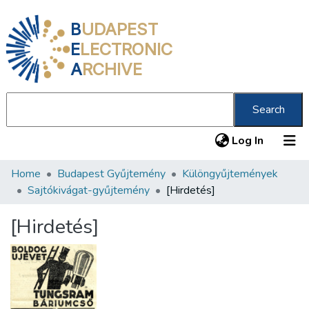
B
UDAPEST
E
LECTRONIC
A
RCHIVE
Search
(current
Log In
Home
Budapest Gyűjtemény
Különgyűjtemények
Communities & Collections
Sajtókivágat-gyűjtemény
[Hirdetés]
All of DSpace
[Hirdetés]
Statistics
About us