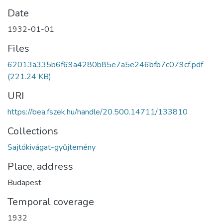
Date
1932-01-01
Files
62013a335b6f69a4280b85e7a5e246bfb7c079cf.pdf
(221.24 KB)
URI
https://bea.fszek.hu/handle/20.500.14711/133810
Collections
Sajtókivágat-gyűjtemény
Place, address
Budapest
Temporal coverage
1932