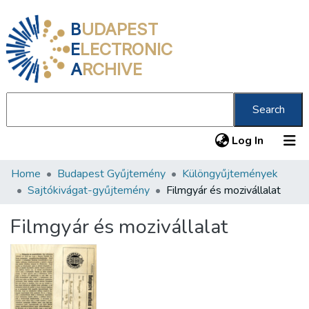
B
UDAPEST
E
LECTRONIC
A
RCHIVE
Search
(current
Log In
Home
Budapest Gyűjtemény
Különgyűjtemények
Communities & Collections
Sajtókivágat-gyűjtemény
Filmgyár és mozivállalat
All of DSpace
Filmgyár és mozivállalat
Statistics
About us