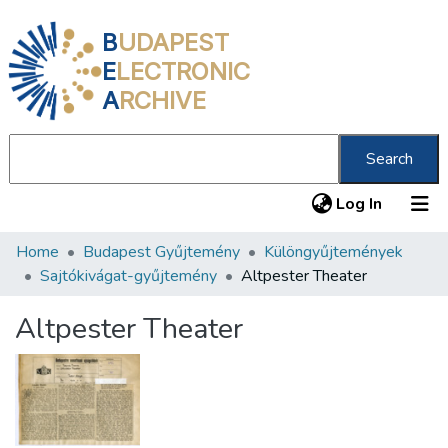
B
UDAPEST
E
LECTRONIC
A
RCHIVE
Search
(current
Log In
Home
Budapest Gyűjtemény
Különgyűjtemények
Communities & Collections
Sajtókivágat-gyűjtemény
Altpester Theater
All of DSpace
Altpester Theater
Statistics
About us