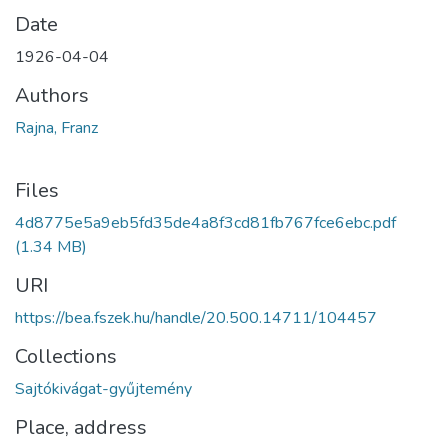
Date
1926-04-04
Authors
Rajna, Franz
Files
4d8775e5a9eb5fd35de4a8f3cd81fb767fce6ebc.pdf
(1.34 MB)
URI
https://bea.fszek.hu/handle/20.500.14711/104457
Collections
Sajtókivágat-gyűjtemény
Place, address