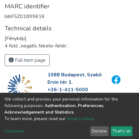
MARC identifier
bibFSZ01899616
Technical details
[Fénykép]
4 fotó :,negatív, fekete-fehér ;
Full item page
1088 Budapest, Szabó
Ervin tér 1.
+36-1-411-5000
info@fszek.hu
We collect and process your personal information for the
https://fszek.hu
following purposes:
Authentication, Preferences,
Acknowledgement and Statistics
.
To learn more, please read our
privacy policy
.
Customize
Decline
That's ok