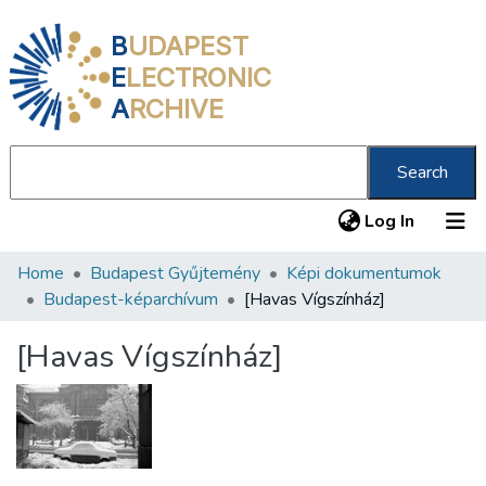
B
UDAPEST
E
LECTRONIC
A
RCHIVE
Search
(current
Log In
Home
Budapest Gyűjtemény
Képi dokumentumok
Communities & Collections
Budapest-képarchívum
[Havas Vígszínház]
All of DSpace
[Havas Vígszínház]
Statistics
About us