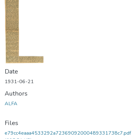
Date
1931-06-21
Authors
ALFA
Files
e79cc4eaaa4533292a72369092000489331738c7.pdf