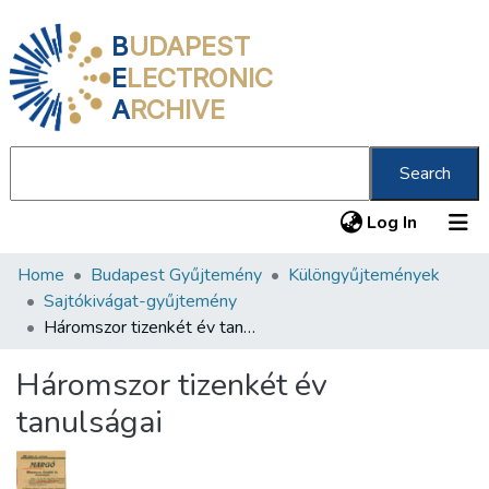
B
UDAPEST
E
LECTRONIC
A
RCHIVE
Search
(current
Log In
Home
Budapest Gyűjtemény
Különgyűjtemények
Communities & Collections
Sajtókivágat-gyűjtemény
All of DSpace
Háromszor tizenkét év tanulságai
Statistics
Háromszor tizenkét év
About us
tanulságai