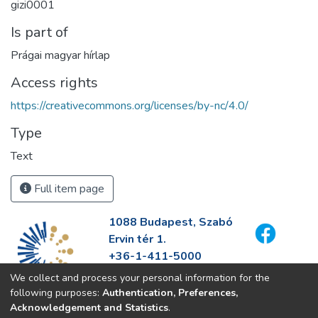
gizi0001
Is part of
Prágai magyar hírlap
Access rights
https://creativecommons.org/licenses/by-nc/4.0/
Type
Text
Full item page
1088 Budapest, Szabó
Ervin tér 1.
+36-1-411-5000
info@fszek.hu
We collect and process your personal information for the
https://fszek.hu
following purposes:
Authentication, Preferences,
Acknowledgement and Statistics
.