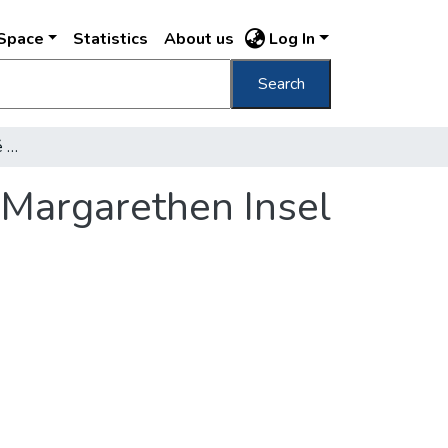
DSpace
Statistics
About us
Log In
Search
Kilátás a Margitsziget felé Aussicht auf die Margarethen Insel /
e Margarethen Insel