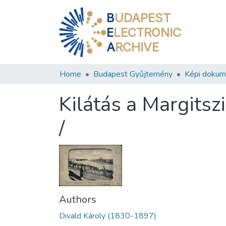
B
UDAPEST
E
LECTRONIC
A
RCHIVE
Home
Budapest Gyűjtemény
Képi doku
Kilátás a Margitsz
/
Authors
Divald Károly (1830-1897)