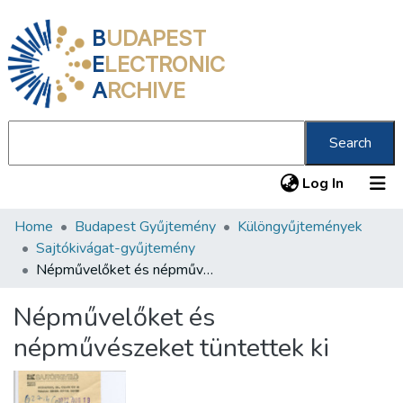
B
UDAPEST
E
LECTRONIC
A
RCHIVE
Search
(current
Log In
Home
Budapest Gyűjtemény
Különgyűjtemények
Communities & Collections
Sajtókivágat-gyűjtemény
All of DSpace
Népművelőket és népművészeket tüntettek ki
Statistics
Népművelőket és
About us
népművészeket tüntettek ki