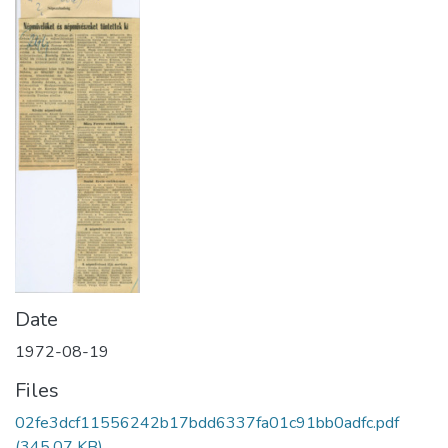
Date
1972-08-19
Files
02fe3dcf11556242b17bdd6337fa01c91bb0adfc.pdf
(345.07 KB)