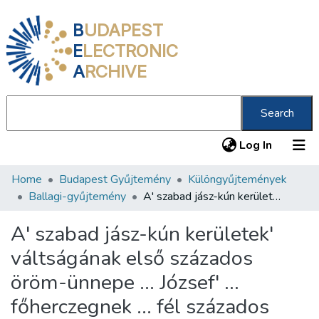
B
UDAPEST
E
LECTRONIC
A
RCHIVE
Search
(current
Log In
Home
Budapest Gyűjtemény
Különgyűjtemények
Communities & Collections
Ballagi-gyűjtemény
A' szabad jász-kún kerületek' váltságának első százados öröm-ünnepe ... József' ... főherczegnek ... fél százados ünnepével egyesitve, Jász-Berényben, majus 20. 1845
All of DSpace
A' szabad jász-kún kerületek'
Statistics
váltságának első százados
About us
öröm-ünnepe ... József' ...
főherczegnek ... fél százados