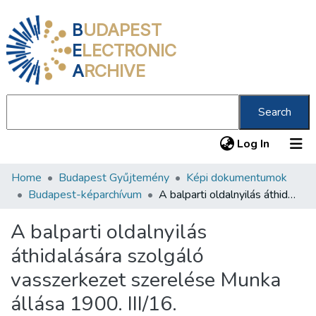
B
UDAPEST
E
LECTRONIC
A
RCHIVE
Search
(current
Log In
Home
Budapest Gyűjtemény
Képi dokumentumok
Communities & Collections
Budapest-képarchívum
A balparti oldalnyilás áthidalására szolgáló vasszerkezet szerelése Munka állása 1900. III/16.
All of DSpace
A balparti oldalnyilás
Statistics
áthidalására szolgáló
About us
vasszerkezet szerelése Munka
állása 1900. III/16.