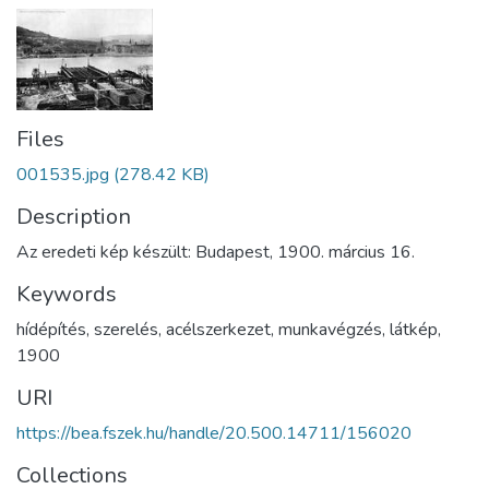
Files
001535.jpg
(278.42 KB)
Description
Az eredeti kép készült: Budapest, 1900. március 16.
Keywords
hídépítés
,
szerelés
,
acélszerkezet
,
munkavégzés
,
látkép
,
1900
URI
https://bea.fszek.hu/handle/20.500.14711/156020
Collections