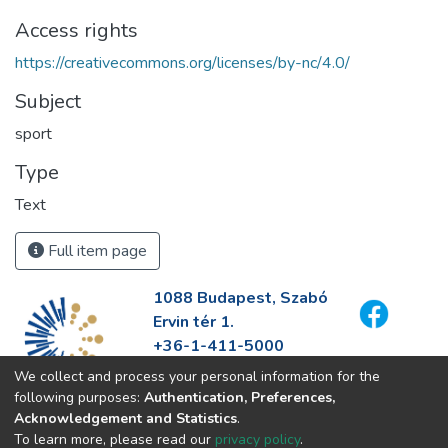
Access rights
https://creativecommons.org/licenses/by-nc/4.0/
Subject
sport
Type
Text
Full item page
1088 Budapest, Szabó
Ervin tér 1.
+36-1-411-5000
info@fszek.hu
We collect and process your personal information for the
https://fszek.hu
following purposes:
Authentication, Preferences,
Acknowledgement and Statistics
.
To learn more, please read our
privacy policy
.