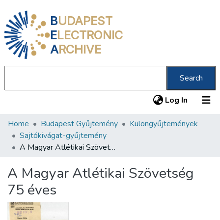
B
UDAPEST
E
LECTRONIC
A
RCHIVE
Search
(current
Log In
Home
Budapest Gyűjtemény
Különgyűjtemények
Communities & Collections
Sajtókivágat-gyűjtemény
All of DSpace
A Magyar Atlétikai Szövetség 75 éves
Statistics
A Magyar Atlétikai Szövetség
About us
75 éves