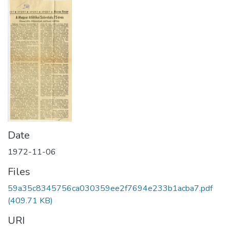
Date
1972-11-06
Files
59a35c8345756ca030359ee2f7694e233b1acba7.pdf
(409.71 KB)
URI