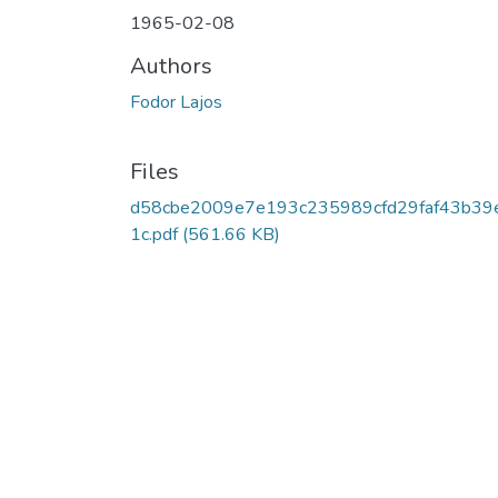
1965-02-08
Authors
Fodor Lajos
Files
d58cbe2009e7e193c235989cfd29faf43b39
1c.pdf
(561.66 KB)