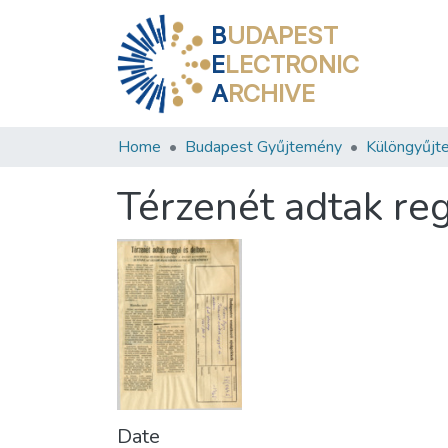
B
UDAPEST
E
LECTRONIC
A
RCHIVE
Home
Budapest Gyűjtemény
Különgyűjt
Térzenét adtak re
Date