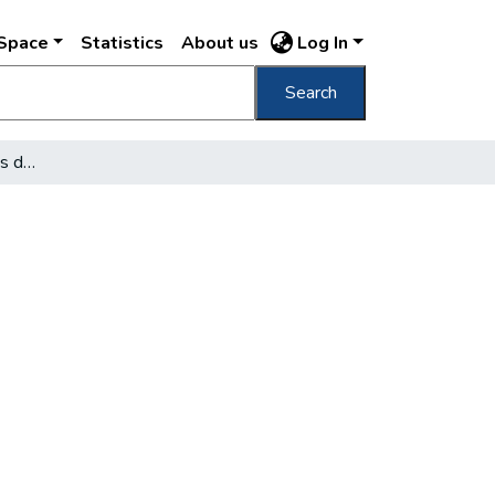
DSpace
Statistics
About us
Log In
Search
Térzenét adtak reggel és délben