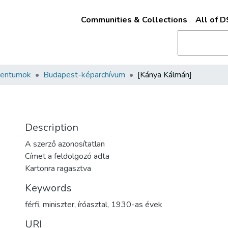
Communities & Collections
All of 
mentumok
Budapest-képarchívum
[Kánya Kálmán]
Description
A szerző azonosítatlan
Címet a feldolgozó adta
Kartonra ragasztva
Keywords
férfi
,
miniszter
,
íróasztal
,
1930-as évek
URI