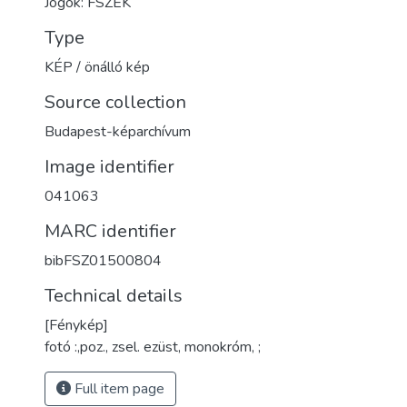
Jogok: FSZEK
Type
KÉP / önálló kép
Source collection
Budapest-képarchívum
Image identifier
041063
MARC identifier
bibFSZ01500804
Technical details
[Fénykép]
fotó :,poz., zsel. ezüst, monokróm, ;
Full item page