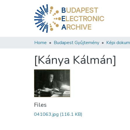
B
UDAPEST
E
LECTRONIC
A
RCHIVE
Home
Budapest Gyűjtemény
Képi doku
[Kánya Kálmán]
Files
041063.jpg
(116.1 KB)