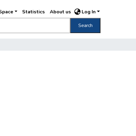
DSpace
Statistics
About us
Log In
Search