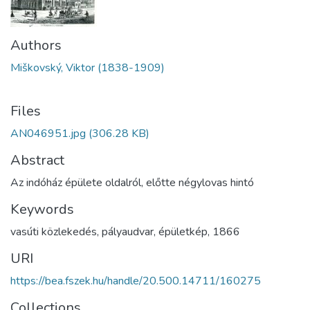
Authors
Miškovský, Viktor (1838-1909)
Files
AN046951.jpg
(306.28 KB)
Abstract
Az indóház épülete oldalról, előtte négylovas hintó
Keywords
vasúti közlekedés
,
pályaudvar
,
épületkép
,
1866
URI
https://bea.fszek.hu/handle/20.500.14711/160275
Collections