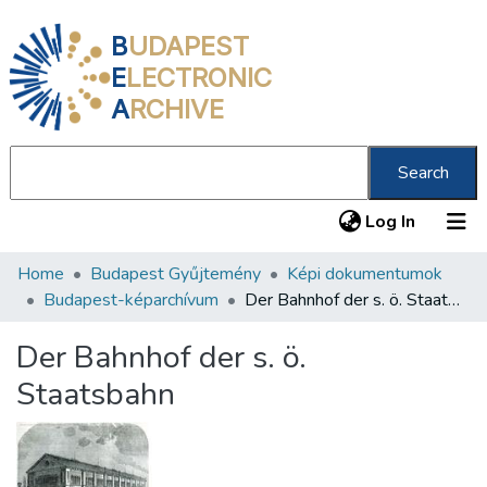
B
UDAPEST
E
LECTRONIC
A
RCHIVE
Search
(current
Log In
Home
Budapest Gyűjtemény
Képi dokumentumok
Communities & Collections
Budapest-képarchívum
Der Bahnhof der s. ö. Staatsbahn
All of DSpace
Der Bahnhof der s. ö.
Statistics
Staatsbahn
About us