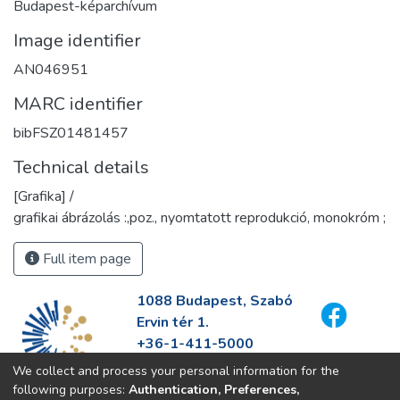
Budapest-képarchívum
Image identifier
AN046951
MARC identifier
bibFSZ01481457
Technical details
[Grafika] /
grafikai ábrázolás :,poz., nyomtatott reprodukció, monokróm ;
Full item page
1088 Budapest, Szabó
Ervin tér 1.
+36-1-411-5000
info@fszek.hu
We collect and process your personal information for the
https://fszek.hu
following purposes:
Authentication, Preferences,