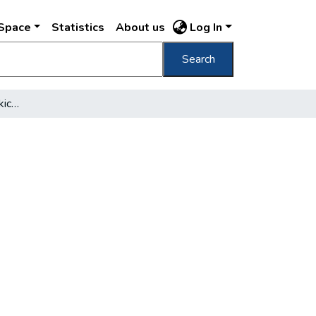
DSpace
Statistics
About us
Log In
Search
Egy kicsi, két kicsi, 'rom kicsi...