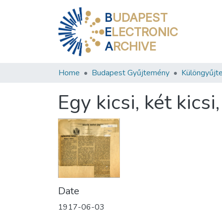
B
UDAPEST
E
LECTRONIC
A
RCHIVE
Home
Budapest Gyűjtemény
Különgyűjt
Egy kicsi, két kicsi,
Date
1917-06-03