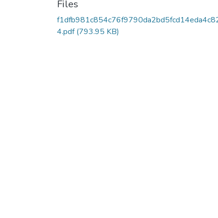
Files
f1dfb981c854c76f9790da2bd5fcd14eda4c8
4.pdf
(793.95 KB)