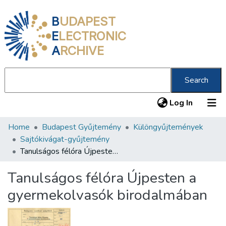
B
UDAPEST
E
LECTRONIC
A
RCHIVE
Search
(current
Log In
Home
Budapest Gyűjtemény
Különgyűjtemények
Communities & Collections
Sajtókivágat-gyűjtemény
All of DSpace
Tanulságos félóra Újpesten a gyermekolvasók birodalmában
Statistics
Tanulságos félóra Újpesten a
About us
gyermekolvasók birodalmában