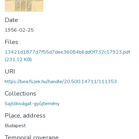
Date
1956-02-25
Files
13421d1877d7f55d7dee36084b6dd0f732c17923.pdf
(231.12 KB)
URI
https://bea.fszek.hu/handle/20.500.14711/111353
Collections
Sajtókivágat-gyűjtemény
Place, address
Budapest
Temporal coverage