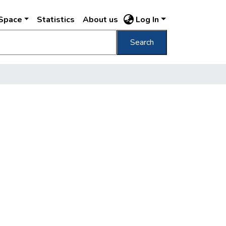
DSpace
Statistics
About us
Log In
Search