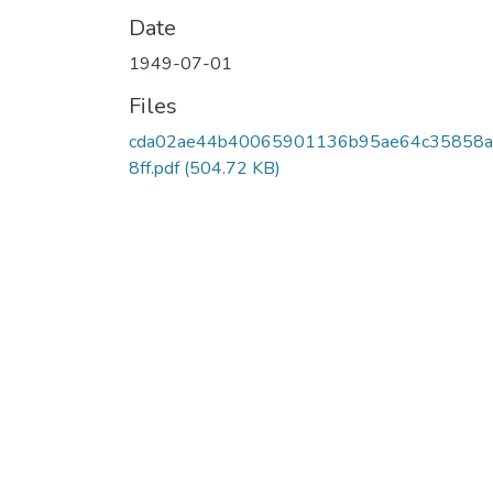
Date
1949-07-01
Files
cda02ae44b40065901136b95ae64c35858a
8ff.pdf
(504.72 KB)