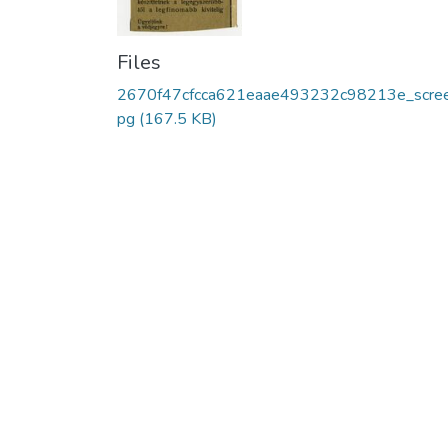
Files
2670f47cfcca621eaae493232c98213e_scree
pg
(167.5 KB)