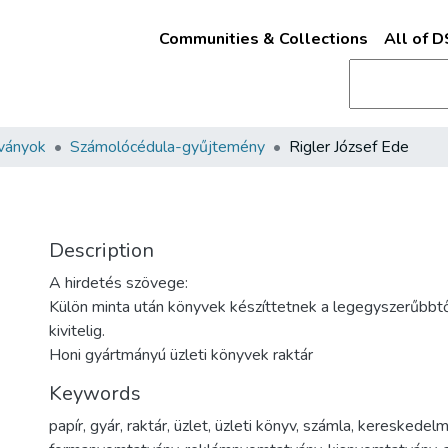
Communities & Collections
All of 
ványok
Számolócédula-gyűjtemény
Rigler József Ede
Description
A hirdetés szövege:
Külön minta után könyvek készíttetnek a legegyszerűbbt
kivitelig.
Honi gyártmányú üzleti könyvek raktár
Keywords
papír
,
gyár
,
raktár
,
üzlet
,
üzleti könyv
,
számla
,
kereskedel