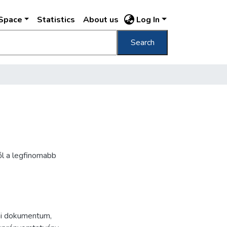
DSpace
Statistics
About us
Log In
Search
ől a legfinomabb
mi dokumentum
,