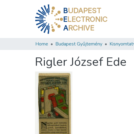
B
UDAPEST
E
LECTRONIC
A
RCHIVE
Home
Budapest Gyűjtemény
Kisnyomtat
Rigler József Ede