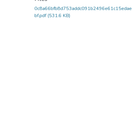
0c8a66bfb8d753addc091b2496e61c15edae
bf.pdf
(531.6 KB)