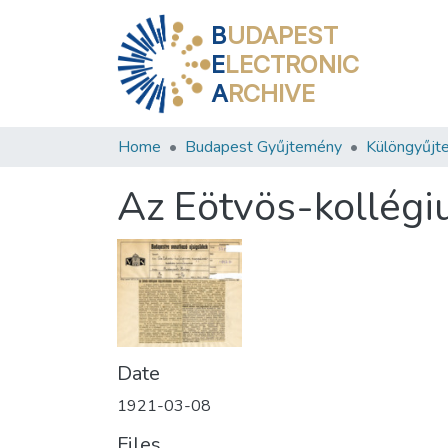
B
UDAPEST
E
LECTRONIC
A
RCHIVE
Home
Budapest Gyűjtemény
Különgyűjt
Az Eötvös-kollég
Date
1921-03-08
Files