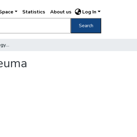
DSpace
Statistics
About us
Log In
Search
Az Eötvös-kollégium negyedszázados jubileuma
leuma