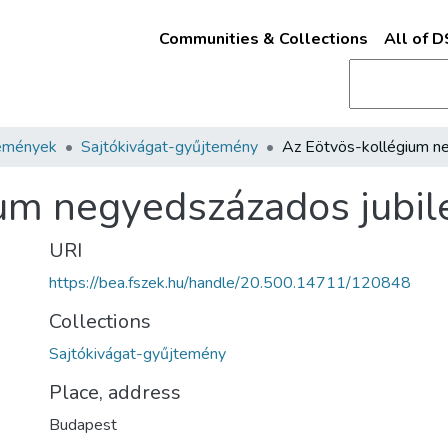
Communities & Collections
All of 
emények
Sajtókivágat-gyűjtemény
ium negyedszázados jubi
URI
https://bea.fszek.hu/handle/20.500.14711/120848
Collections
Sajtókivágat-gyűjtemény
Place, address
Budapest