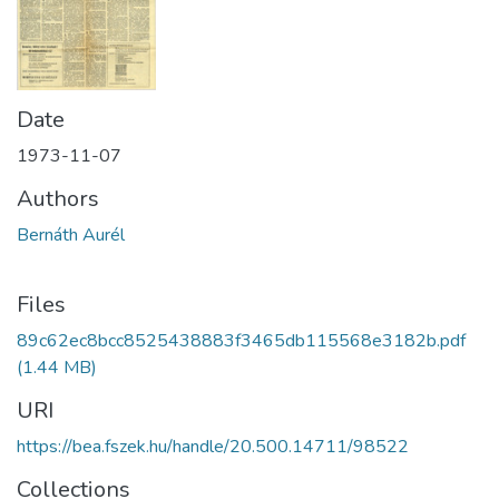
Date
1973-11-07
Authors
Bernáth Aurél
Files
89c62ec8bcc8525438883f3465db115568e3182b.pdf
(1.44 MB)
URI
https://bea.fszek.hu/handle/20.500.14711/98522
Collections