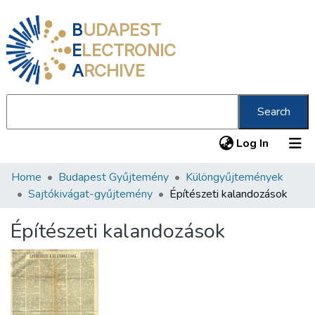
B
UDAPEST
E
LECTRONIC
A
RCHIVE
Search
(current
Log In
Home
Budapest Gyűjtemény
Különgyűjtemények
Communities & Collections
Sajtókivágat-gyűjtemény
Építészeti kalandozások
All of DSpace
Építészeti kalandozások
Statistics
About us