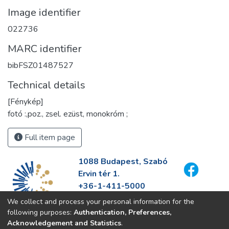
Image identifier
022736
MARC identifier
bibFSZ01487527
Technical details
[Fénykép]
fotó :,poz., zsel. ezüst, monokróm ;
Full item page
1088 Budapest, Szabó
Ervin tér 1.
+36-1-411-5000
info@fszek.hu
We collect and process your personal information for the
https://fszek.hu
following purposes:
Authentication, Preferences,
Acknowledgement and Statistics
.