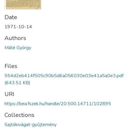
Date
1971-10-14
Authors
Máté György
Files
554d2eb414f505c90b5d6a056030e03e41a5a0e3.pdf
(643.51 KB)
URI
https://bea.fszek.hu/handle/20.500.14711/102895
Collections
Sajtókivágat-gyűjtemény