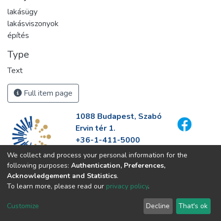
lakásügy
lakásviszonyok
építés
Type
Text
Full item page
1088 Budapest, Szabó
Ervin tér 1.
+36-1-411-5000
info@fszek.hu
We collect and process your personal information for the
https://fszek.hu
following purposes:
Authentication, Preferences,
Acknowledgement and Statistics
.
To learn more, please read our
privacy policy
.
Customize
Decline
That's ok