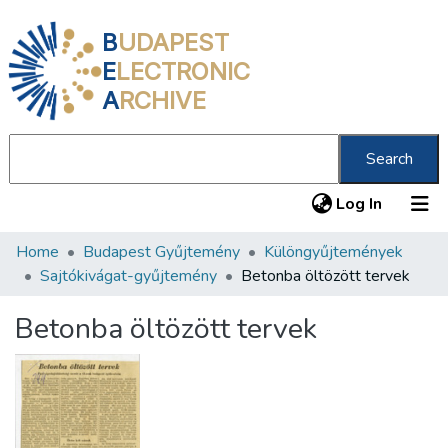
B
UDAPEST
E
LECTRONIC
A
RCHIVE
Search
(current
Log In
Home
Budapest Gyűjtemény
Különgyűjtemények
Communities & Collections
Sajtókivágat-gyűjtemény
Betonba öltözött tervek
All of DSpace
Betonba öltözött tervek
Statistics
About us