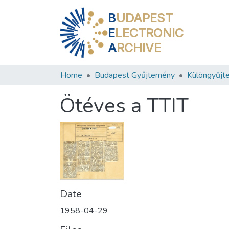
B
UDAPEST
E
LECTRONIC
A
RCHIVE
Home
Budapest Gyűjtemény
Különgyűjt
Ötéves a TTIT
Date
1958-04-29