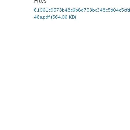
Files
61061c0573b48c6b8d753bc348c5d04c5cf
46a.pdf
(564.06 KB)