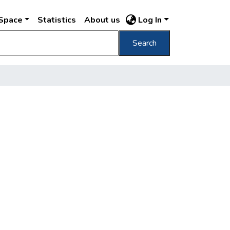
DSpace
Statistics
About us
Log In
Search