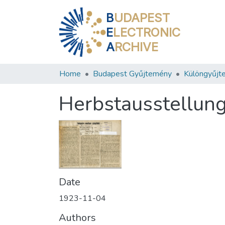
B
UDAPEST
E
LECTRONIC
A
RCHIVE
Home
Budapest Gyűjtemény
Különgyűjt
Herbstausstellung
Date
1923-11-04
Authors