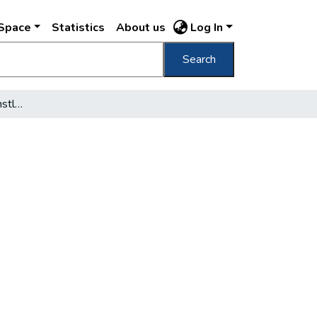
DSpace
Statistics
About us
Log In
Search
Herbstausstellung im unstlerhause