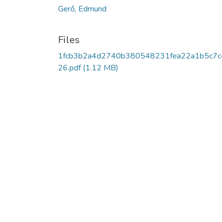
Gerő, Edmund
Files
1fcb3b2a4d2740b380548231fea22a1b5c7c
26.pdf
(1.12 MB)