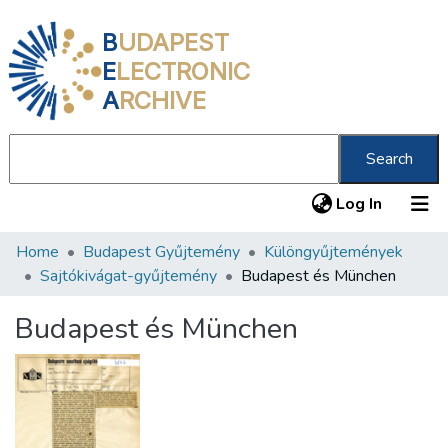
B
UDAPEST
E
LECTRONIC
A
RCHIVE
Search
(current
Log In
Home
Budapest Gyűjtemény
Különgyűjtemények
Communities & Collections
Sajtókivágat-gyűjtemény
Budapest és München
All of DSpace
Budapest és München
Statistics
About us