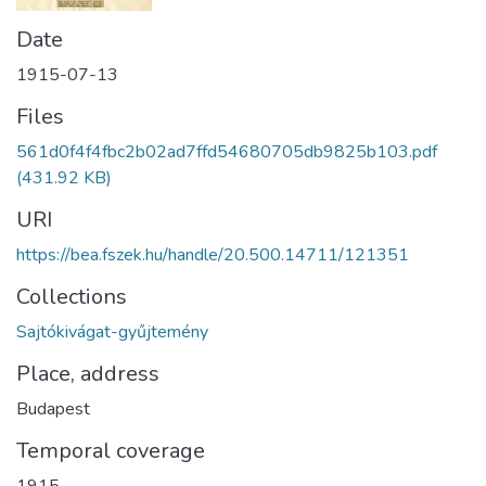
Date
1915-07-13
Files
561d0f4f4fbc2b02ad7ffd54680705db9825b103.pdf
(431.92 KB)
URI
https://bea.fszek.hu/handle/20.500.14711/121351
Collections
Sajtókivágat-gyűjtemény
Place, address
Budapest
Temporal coverage