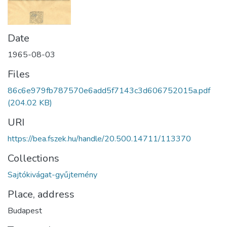
Date
1965-08-03
Files
86c6e979fb787570e6add5f7143c3d606752015a.pdf
(204.02 KB)
URI
https://bea.fszek.hu/handle/20.500.14711/113370
Collections
Sajtókivágat-gyűjtemény
Place, address
Budapest