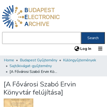
B
UDAPEST
E
LECTRONIC
A
RCHIVE
Search
(current
Log In
Home
Budapest Gyűjtemény
Különgyűjtemények
Communities & Collections
Sajtókivágat-gyűjtemény
All of DSpace
[A Fővárosi Szabó Ervin Könyvtár felújítása]
Statistics
[A Fővárosi Szabó Ervin
About us
Könyvtár felújítása]