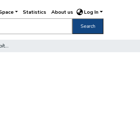
DSpace
Statistics
About us
Log In
Search
Budapest távlati lakásépítési tervei