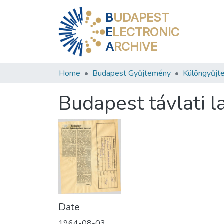
B
UDAPEST
E
LECTRONIC
A
RCHIVE
Home
Budapest Gyűjtemény
Különgyűjt
Budapest távlati l
Date
1964-08-03