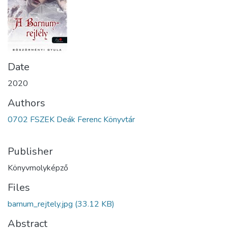
Date
2020
Authors
0702 FSZEK Deák Ferenc Könyvtár
Publisher
Könyvmolyképző
Files
barnum_rejtely.jpg
(33.12 KB)
Abstract