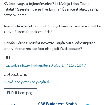
Kíváncsi vagy a fejleményekre? Ki kívánja Miss Zolino
halálát? Szerelembe esik-e Emma? És miként alakul az ifjú
házasok sorsa?
Annyit elárulhatok: sem a bűnügyi könyvek, sem a romantika
kedvelői nem fognak csalódni!
Kihívás Kérdés: Miként nevezte Tarján Vili a Városligetet,
amely elnevezés később elterjedt Budapesten?
URI
https://bea.fszek.hu/handle/20.500.14711/51847
Collections
Kuckó Könyvtár könyvajánlói
Full item page
1088 Budapest, Szabó