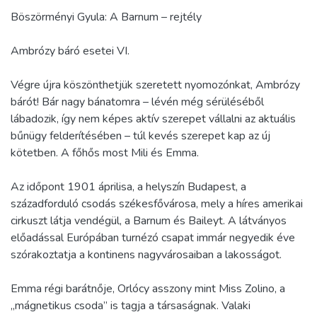
Böszörményi Gyula: A Barnum – rejtély
Ambrózy báró esetei VI.
Végre újra köszönthetjük szeretett nyomozónkat, Ambrózy
bárót! Bár nagy bánatomra – lévén még sérüléséből
lábadozik, így nem képes aktív szerepet vállalni az aktuális
bűnügy felderítésében – túl kevés szerepet kap az új
kötetben. A főhős most Mili és Emma.
Az időpont 1901 áprilisa, a helyszín Budapest, a
századforduló csodás székesfővárosa, mely a híres amerikai
cirkuszt látja vendégül, a Barnum és Baileyt. A látványos
előadással Európában turnézó csapat immár negyedik éve
szórakoztatja a kontinens nagyvárosaiban a lakosságot.
Emma régi barátnője, Orlócy asszony mint Miss Zolino, a
„mágnetikus csoda” is tagja a társaságnak. Valaki