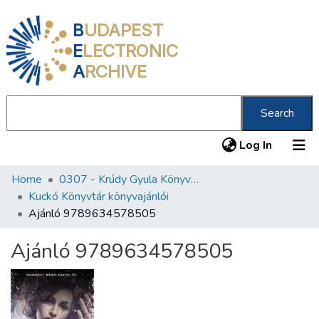
B
UDAPEST
E
LECTRONIC
A
RCHIVE
Search
(current
Log In
Home
0307 - Krúdy Gyula Könyvtár
Communities & Collections
Kuckó Könyvtár könyvajánlói
All of DSpace
Ajánló 9789634578505
Statistics
Ajánló 9789634578505
About us