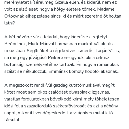
merényletet kísérel meg Gizella ellen, és kiderül, nem ez
volt az első eset, hogy a hölgy életére törnek. Madame
Orlócynak elképzelése sincs, ki és miért szeretné őt holtan
látni?
A két nővérre vár a feladat, hogy kiderítse a rejtélyt.
Beépülnek, Mück Márival hármasban munkát vállalnak a
cirkuszban. Segíti őket a régi kedves ismerős, Tarján Vili is,
na meg egy jóvágású Pinkerton–ügynök, aki a cirkusz
biztonsági személyzetéhez tartozik. És hogy a romantikus
szálat se nélkülözzük, Emmának komoly hódolói akadnak…
A megszokott rendkívül gazdag kutatómunkával megírt
kötet most sem okoz csalódást olvasóinak: izgalmas,
váratlan fordulatokban bővelkedő krimi, mely tökéletesen
idézi fel a századforduló székesfővárosát és azt a néhány
napot, mikor itt vendégeskedett a világhíres mulattató
társulat.