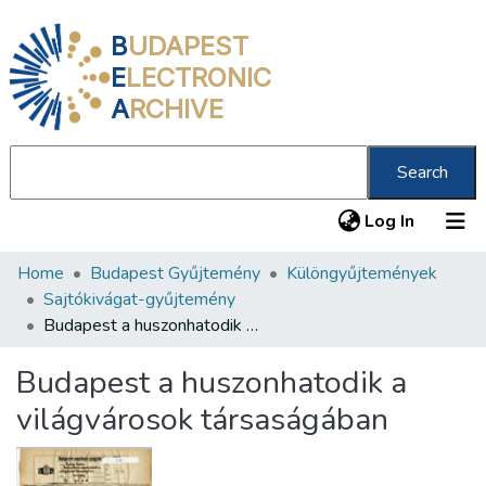
B
UDAPEST
E
LECTRONIC
A
RCHIVE
Search
(current
Log In
Home
Budapest Gyűjtemény
Különgyűjtemények
Communities & Collections
Sajtókivágat-gyűjtemény
All of DSpace
Budapest a huszonhatodik a világvárosok társaságában
Statistics
Budapest a huszonhatodik a
About us
világvárosok társaságában