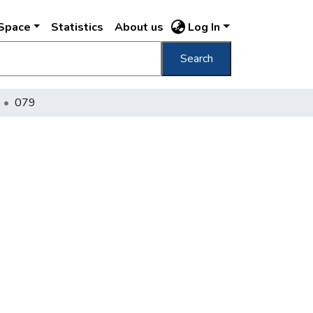
DSpace
Statistics
About us
Log In
Search
079