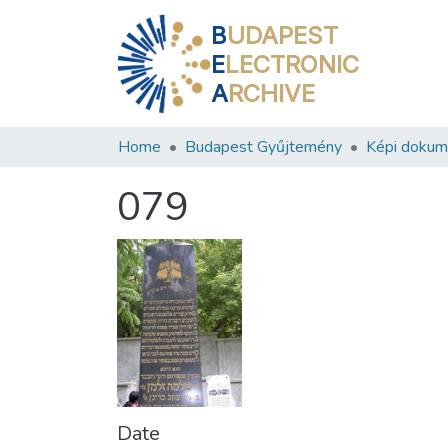
B
UDAPEST
E
LECTRONIC
A
RCHIVE
Home
Budapest Gyűjtemény
Képi doku
079
Date