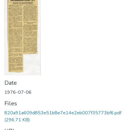
Date
1976-07-06
Files
820a91a609d853e51b8e7e14e2eb007f35773bf6.pdf
(296.71 KB)