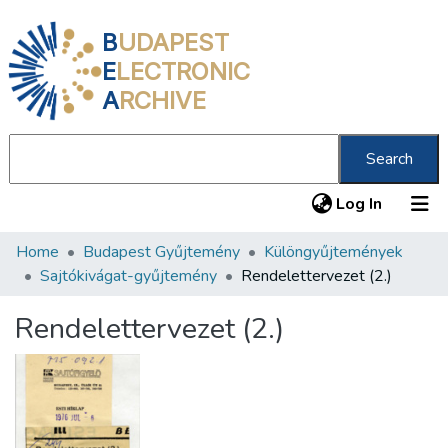
B
UDAPEST
E
LECTRONIC
A
RCHIVE
Search
(current
Log In
Home
Budapest Gyűjtemény
Különgyűjtemények
Communities & Collections
Sajtókivágat-gyűjtemény
Rendelettervezet (2.)
All of DSpace
Rendelettervezet (2.)
Statistics
About us