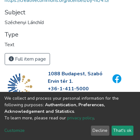
https://creativecommons.org/licenses/by-nc/4.0/
Subject
Széchenyi Lánchíd
Type
Text
Full item page
1088 Budapest, Szabó
Ervin tér 1.
+36-1-411-5000
info@fszek.hu
We collect and process your personal information for the
https://fszek.hu
following purposes:
Authentication, Preferences,
Acknowledgement and Statistics
.
To learn more, please read our
privacy policy
.
Customize
Decline
That's ok