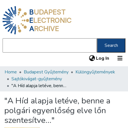
B
UDAPEST
E
LECTRONIC
A
RCHIVE
Search
(current
Log In
Home
Budapest Gyűjtemény
Különgyűjtemények
Communities & Collections
Sajtókivágat-gyűjtemény
All of DSpace
"A Híd alapja letéve, benne a polgári egyenlőség elve lőn szentesítve…"
Statistics
"A Híd alapja letéve, benne a
About us
polgári egyenlőség elve lőn
szentesítve…"