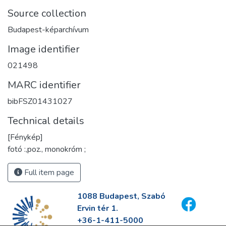
Source collection
Budapest-képarchívum
Image identifier
021498
MARC identifier
bibFSZ01431027
Technical details
[Fénykép]
fotó :,poz., monokróm ;
Full item page
1088 Budapest, Szabó
Ervin tér 1.
+36-1-411-5000