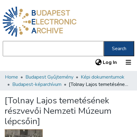
B
UDAPEST
E
LECTRONIC
A
RCHIVE
Search
(current
Log In
Home
Budapest Gyűjtemény
Képi dokumentumok
Communities & Collections
Budapest-képarchívum
[Tolnay Lajos temetésének részvevői Nemzeti Múzeum lépcsőin]
All of DSpace
[Tolnay Lajos temetésének
Statistics
részvevői Nemzeti Múzeum
About us
lépcsőin]