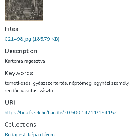
Files
021498.jpg
(185.79 KB)
Description
Kartonra ragasztva
Keywords
temetkezés
,
gyászszertartás
,
néptömeg
,
egyházi személy
,
rendőr
,
vasutas
,
zászló
URI
https://bea.fszek.hu/handle/20.500.14711/154152
Collections
Budapest-képarchívum