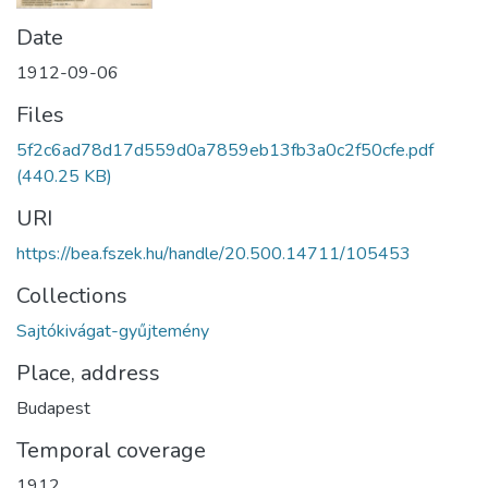
Date
1912-09-06
Files
5f2c6ad78d17d559d0a7859eb13fb3a0c2f50cfe.pdf
(440.25 KB)
URI
https://bea.fszek.hu/handle/20.500.14711/105453
Collections
Sajtókivágat-gyűjtemény
Place, address
Budapest
Temporal coverage
1912