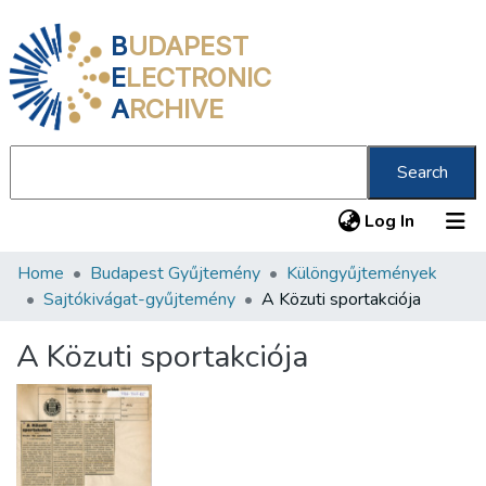
B
UDAPEST
E
LECTRONIC
A
RCHIVE
Search
(current
Log In
Home
Budapest Gyűjtemény
Különgyűjtemények
Communities & Collections
Sajtókivágat-gyűjtemény
A Közuti sportakciója
All of DSpace
A Közuti sportakciója
Statistics
About us