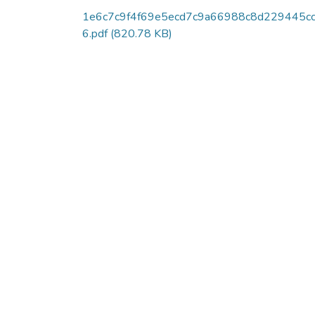
1e6c7c9f4f69e5ecd7c9a66988c8d229445c
6.pdf
(820.78 KB)