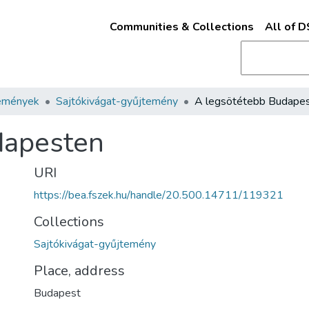
Communities & Collections
All of 
emények
Sajtókivágat-gyűjtemény
A legsötétebb Budape
dapesten
URI
https://bea.fszek.hu/handle/20.500.14711/119321
Collections
Sajtókivágat-gyűjtemény
Place, address
Budapest