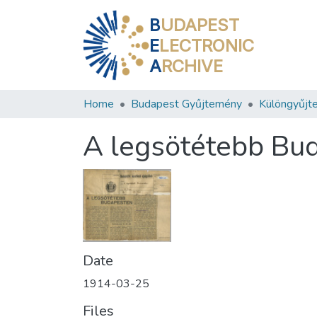
B
UDAPEST
E
LECTRONIC
A
RCHIVE
Home
Budapest Gyűjtemény
Különgyűjt
A legsötétebb Bu
Date
1914-03-25
Files