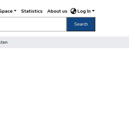
DSpace
Statistics
About us
Log In
Search
sten