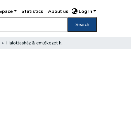
DSpace
Statistics
About us
Log In
Search
Halottasház & emlékezet helye