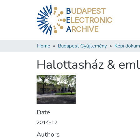
B
UDAPEST
E
LECTRONIC
A
RCHIVE
Home
Budapest Gyűjtemény
Képi doku
Halottasház & eml
Date
2014-12
Authors