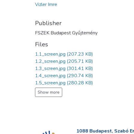
Vizler Imre
Publisher
FSZEK Budapest Gyűjtemény
Files
1.1_screen.jpg
(207.23 KB)
1.2_screen.jpg
(205.71 KB)
1.3_screen.jpg
(301.41 KB)
1.4_screen.jpg
(290.74 KB)
1.5_screen.jpg
(280.28 KB)
Show more
1088 Budapest, Szabó Erv