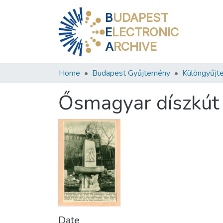
B
UDAPEST
E
LECTRONIC
A
RCHIVE
Home
Budapest Gyűjtemény
Különgyűjt
Ősmagyar díszkút 
Date