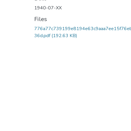
1940-07-XX
Files
776a77c739199e8194e63c9aaa7ee15f76e
36d.pdf
(192.63 KB)