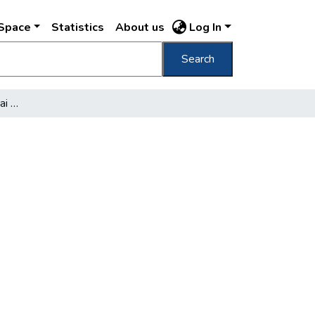
DSpace
Statistics
About us
Log In
Search
Ősmagyar díszkút a budai Halászbástyán