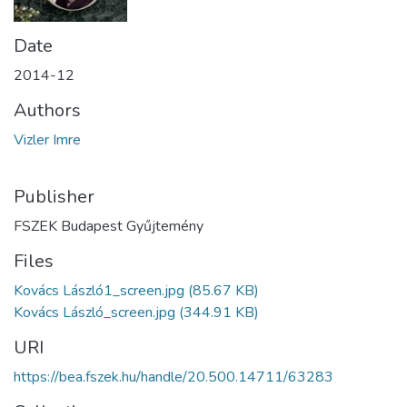
Date
2014-12
Authors
Vizler Imre
Publisher
FSZEK Budapest Gyűjtemény
Files
Kovács László1_screen.jpg
(85.67 KB)
Kovács László_screen.jpg
(344.91 KB)
URI
https://bea.fszek.hu/handle/20.500.14711/63283