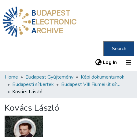
B
UDAPEST
E
LECTRONIC
A
RCHIVE
Search
(current
Log In
Home
Budapest Gyűjtemény
Képi dokumentumok
Communities & Collections
Budapesti sírkertek
Budapest VIII Fiumei út sírkert 2. rész
All of DSpace
Kovács László
Statistics
Kovács László
About us