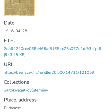
Date
1918-04-28
Files
2db64240cce068e468af51654c75a077e1df93cf.pdf
(943.49 KB)
URI
https://bea.fszek.hu/handle/20.500.14711/121059
Collections
Sajtókivágat-gyűjtemény
Place, address
Budapest