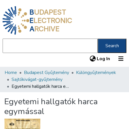
B
UDAPEST
E
LECTRONIC
A
RCHIVE
Search
(current
Log In
Home
Budapest Gyűjtemény
Különgyűjtemények
Communities & Collections
Sajtókivágat-gyűjtemény
All of DSpace
Egyetemi hallgatók harca egymással
Statistics
Egyetemi hallgatók harca
About us
egymással