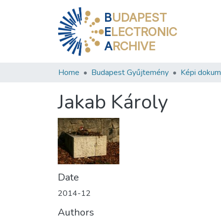
B
UDAPEST
E
LECTRONIC
A
RCHIVE
Home
Budapest Gyűjtemény
Képi doku
Jakab Károly
Date
2014-12
Authors