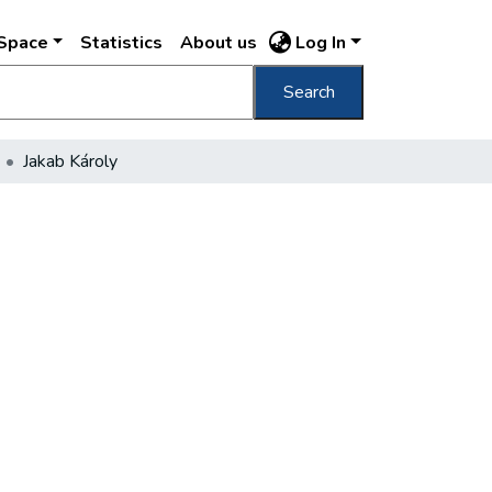
DSpace
Statistics
About us
Log In
Search
Jakab Károly